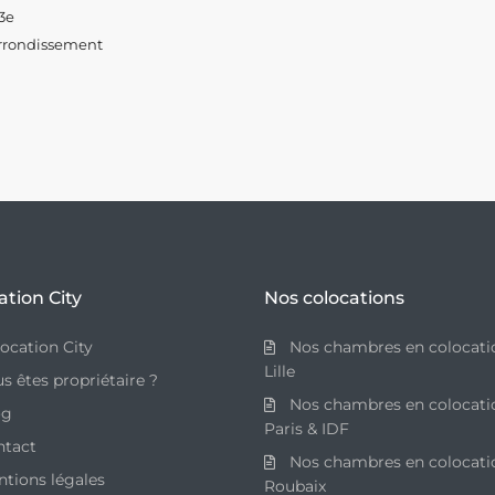
3e
arrondissement
ation City
Nos colocations
ocation City
Nos chambres en colocati
Lille
s êtes propriétaire ?
Nos chambres en colocati
og
Paris & IDF
ntact
Nos chambres en colocati
tions légales
Roubaix