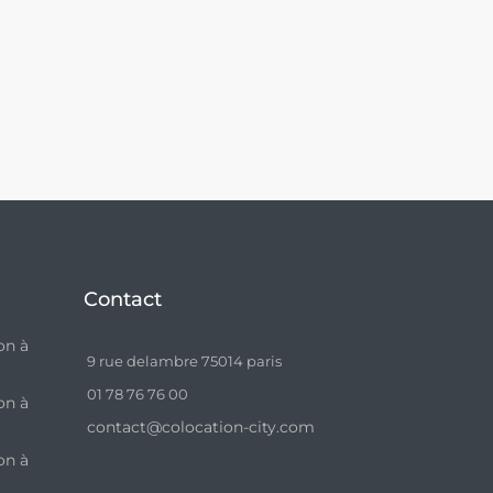
Contact
on à
9 rue delambre 75014 paris
01 78 76 76 00
on à
contact@colocation-city.com
on à