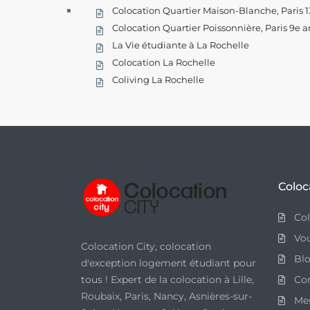
Colocation Quartier Maison-Blanche, Paris 1
Colocation Quartier Poissonnière, Paris 9e 
La Vie étudiante à La Rochelle
Colocation La Rochelle
Coliving La Rochelle
Coloc
Col
Vou
Colocation City, colocation
Bl
d'exception logement étudiant pour
tous ! Expert de la colocation à Lille,
Co
Roubaix, Paris, Nancy, Asnières-sur-
Men