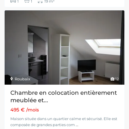
2
1
1
19 m
Roubaix
12
Chambre en colocation entièrement
meublée et...
495 €
/mois
Maison située dans un quartier calme et sécurisé. Elle est
composée de grandes parties com
...