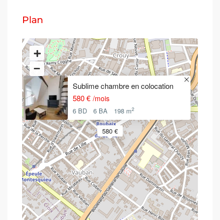
Plan
Sublime chambre en colocation
580 €
/mois
2
6 BD
6 BA
198 m
580 €