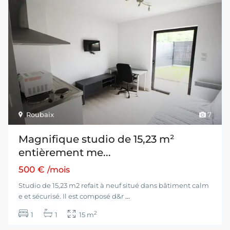
Roubaix
7
Magnifique studio de 15,23 m²
entièrement me...
500 €
/mois
Studio de 15,23 m2 refait à neuf situé dans bâtiment calm
e et sécurisé. Il est composé d&r
...
2
1
1
15 m