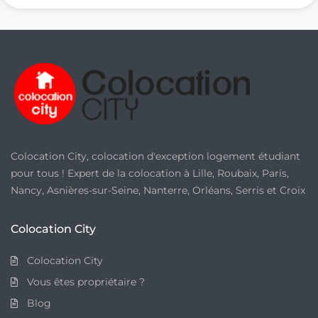
v
é
e
*
Colocation City, colocation d'exception logement étudiant
pour tous ! Expert de la colocation à Lille, Roubaix, Paris,
Nancy, Asnières-sur-Seine, Nanterre, Orléans, Serris et Croix
Colocation City
Colocation City
Vous êtes propriétaire ?
Blog