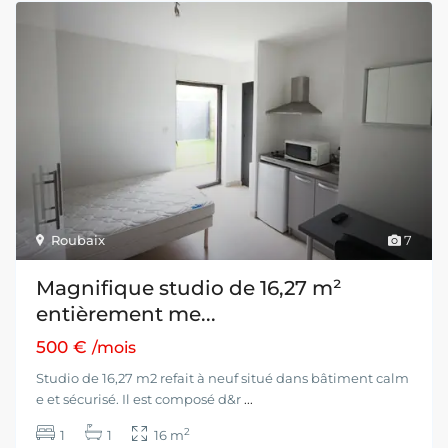
Roubaix
7
Magnifique studio de 16,27 m²
entièrement me...
500 €
/mois
Studio de 16,27 m2 refait à neuf situé dans bâtiment calm
e et sécurisé. Il est composé d&r
...
2
1
1
16 m