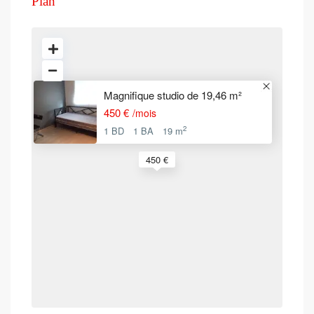
Plan
Magnifique studio de 19,46 m²
450 €
/mois
2
1 BD
1 BA
19 m
450 €