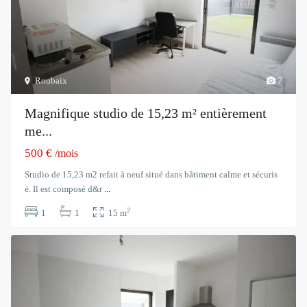
Roubaix
7
Magnifique studio de 15,23 m² entièrement
me...
500 €
/mois
Studio de 15,23 m2 refait à neuf situé dans bâtiment calme et sécuris
é. Il est composé d&r
...
2
1
1
15 m