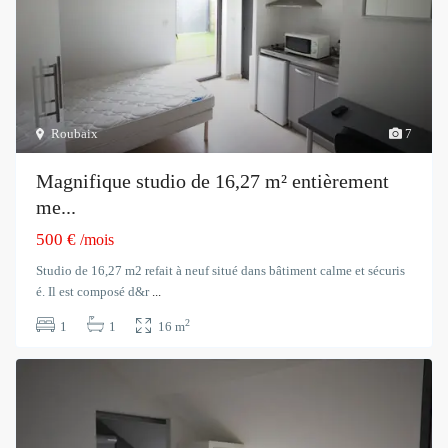
Roubaix
7
Magnifique studio de 16,27 m² entièrement
me...
500 €
/mois
Studio de 16,27 m2 refait à neuf situé dans bâtiment calme et sécuris
é. Il est composé d&r
...
2
1
1
16 m