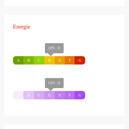
Energie
DPE : D
A
B
C
D
E
F
G
GES : D
A
B
C
D
E
F
G