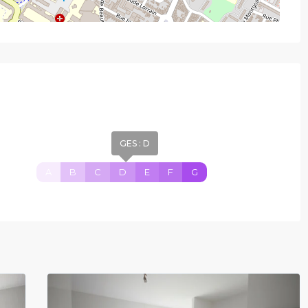
GES : D
A
B
C
D
E
F
G