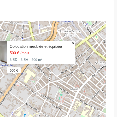
Colocation meublée et équipée
500 €
/mois
2
8 BD
8 BA
300 m
500 €