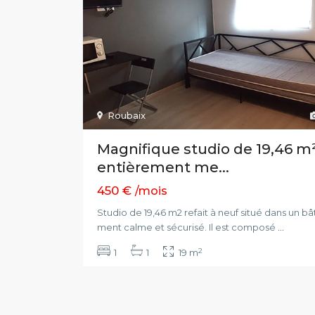
Roubaix
Magnifique studio de 19,46 m
entièrement me...
450 €
/mois
Studio de 19,46 m2 refait à neuf situé dans un bât
ment calme et sécurisé. Il est composé
...
2
1
1
19 m