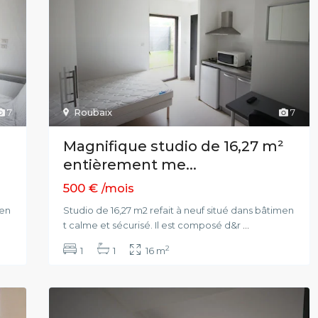
7
Roubaix
7
²
Magnifique studio de 16,27 m²
entièrement me...
500 €
/mois
men
Studio de 16,27 m2 refait à neuf situé dans bâtimen
t calme et sécurisé. Il est composé d&r
...
2
1
1
16 m