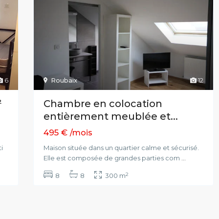
6
Roubaix
12
²
Chambre en colocation
entièrement meublée et...
495 €
/mois
i
Maison située dans un quartier calme et sécurisé.
Elle est composée de grandes parties com
...
2
8
8
300 m