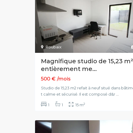
Roubaix
Magnifique studio de 15,23 m
entièrement me...
500 €
/mois
Studio de 15,23 m2 refait à neuf situé dans bâti
t calme et sécurisé. Il est composé d&r
...
2
1
1
15 m