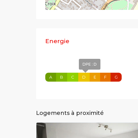
Energie
DPE : D
A
B
C
D
E
F
G
Logements à proximité