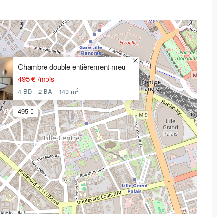
Chambre double entièrement meu
495 €
/mois
2
4 BD
2 BA
143 m
495 €