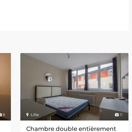
8
Lille
11
Chambre double entièrement