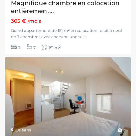
Magnifique chambre en colocation
entièrement...
305 €
/mois
Grand appartement de 151 m² en colocation refait à neuf
de 7 chambres avec chacune une sal
...
2
7
7
151 m
Orléans
7