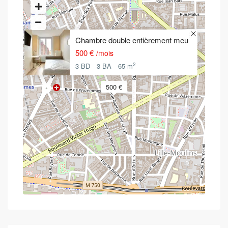
Chambre double entièrement meu
500 €
/mois
2
3 BD
3 BA
65 m
500 €