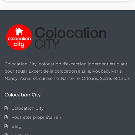
v
é
e
*
Colocation City, colocation d'exception logement étudiant
pour tous ! Expert de la colocation à Lille, Roubaix, Paris,
Nancy, Asnières-sur-Seine, Nanterre, Orléans, Serris et Croix
Colocation City
Colocation City
Vous êtes propriétaire ?
Blog