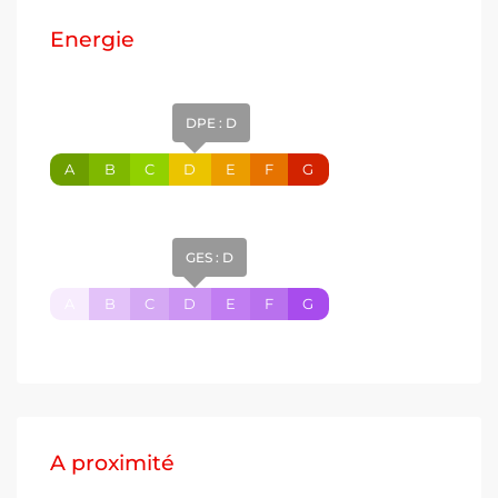
Energie
DPE : D
A
B
C
D
E
F
G
GES : D
A
B
C
D
E
F
G
A proximité