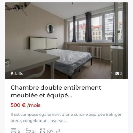
Lille
2
Chambre double entièrement
meublée et équipé...
500 €
/mois
Il est composé également d’une cuisine équipée (réfrigér
ateur, congélateur, Lave-vai
...
2
5
2
107 m