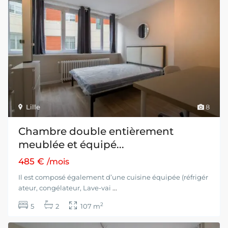
Lille
8
Chambre double entièrement
meublée et équipé...
485 €
/mois
Il est composé également d’une cuisine équipée (réfrigér
ateur, congélateur, Lave-vai
...
2
5
2
107 m