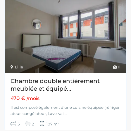
Lille
11
Chambre double entièrement
meublée et équipé...
470 €
/mois
Il est composé également d’une cuisine équipée (réfrigér
ateur, congélateur, Lave-vai
...
2
5
2
107 m