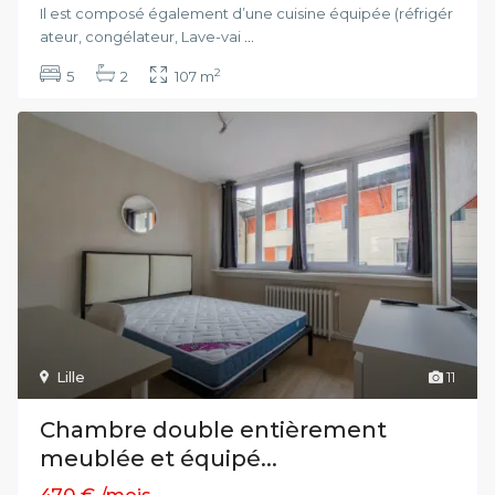
Il est composé également d’une cuisine équipée (réfrigér
ateur, congélateur, Lave-vai
...
2
5
2
107 m
Lille
11
Chambre double entièrement
meublée et équipé...
470 €