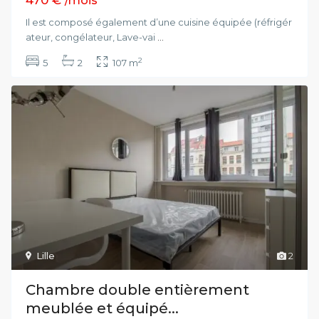
/mois
Il est composé également d’une cuisine équipée (réfrigér
ateur, congélateur, Lave-vai
...
2
5
2
107 m
Lille
2
Chambre double entièrement
meublée et équipé...