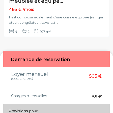
meublée et équipé...
485 €
/mois
Il est composé également d’une cuisine équipée (réfrigér
ateur, congélateur, Lave-vai
...
2
4
2
107 m
Demande de réservation
Loyer mensuel
505 €
(hors charges)
Charges mensuelles
55 €
Provisions pour :