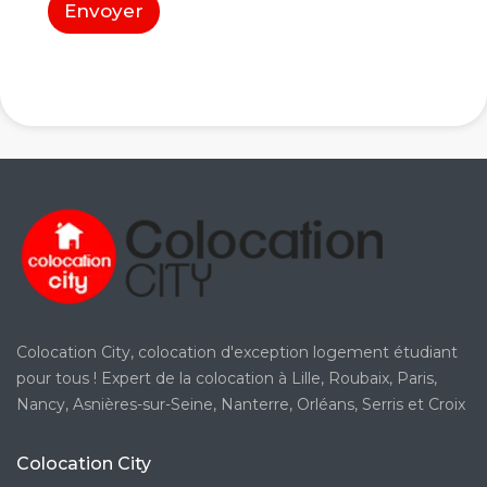
d
Envoyer
'
a
r
r
i
v
é
e
*
Colocation City, colocation d'exception logement étudiant
pour tous ! Expert de la colocation à Lille, Roubaix, Paris,
Nancy, Asnières-sur-Seine, Nanterre, Orléans, Serris et Croix
Colocation City