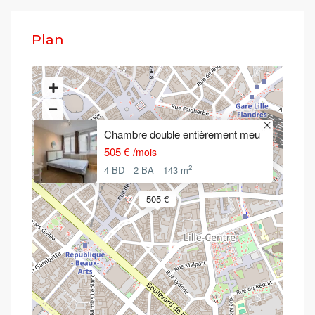
Plan
Chambre double entièrement meu
505 €
/mois
2
4 BD
2 BA
143 m
505 €