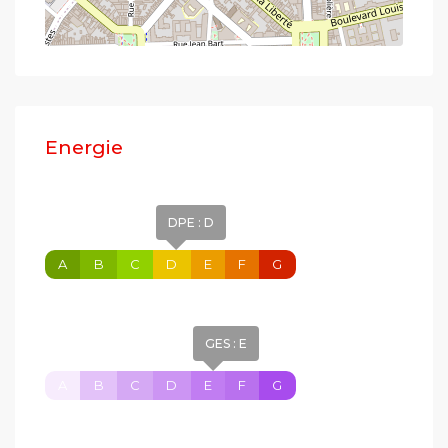
Energie
DPE : D
A
B
C
D
E
F
G
GES : E
A
B
C
D
E
F
G