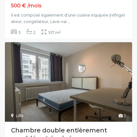
500 €
/mois
Il est composé également d’une cuisine équipée (réfrigér
ateur, congélateur, Lave-vai
...
2
5
2
107 m
Lille
3
Chambre double entièrement