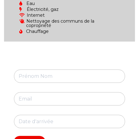
Eau
Électricité, gaz
Internet
Nettoyage des communs de la
copropriété
Chauffage
P
r
é
n
E
o
-
m
m
N
a
o
D
i
m
a
l
*
t
*
e