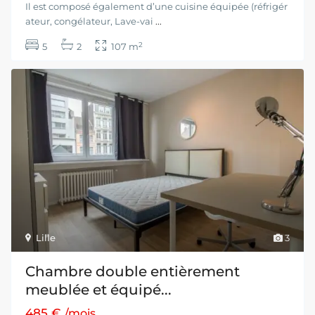
Il est composé également d’une cuisine équipée (réfrigér
ateur, congélateur, Lave-vai
...
2
5
2
107 m
Lille
3
Chambre double entièrement
meublée et équipé...
485 €
/mois