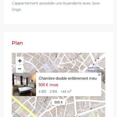
L’appartement possède une buanderie avec lave-
linge.
Plan
Chambre double entièrement meu
505 €
/mois
2
4 BD
2 BA
143 m
505 €