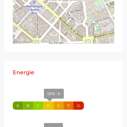
Energie
DPE : D
A
B
C
D
E
F
G