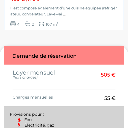
Il est composé également d’une cuisine équipée (réfrigér
ateur, congélateur, Lave-vai
...
2
4
2
107 m
Demande de réservation
Loyer mensuel
505 €
(hors charges)
Charges mensuelles
55 €
Provisions pour :
Eau
Électricité, gaz