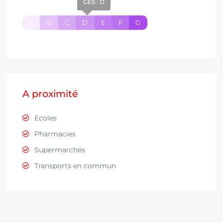
GES : D
A
B
C
D
E
F
G
A proximité
Ecoles
Pharmacies
Supermarchés
Transports en commun