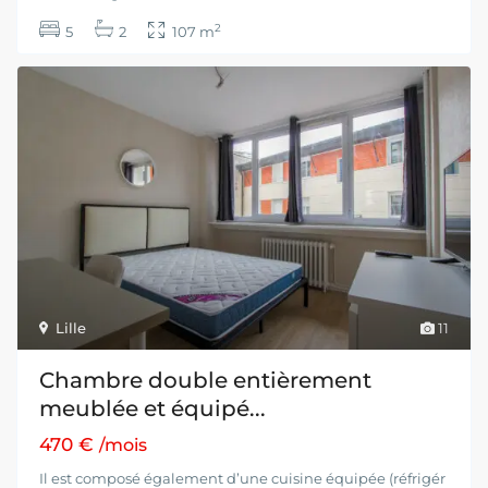
2
5
2
107 m
Lille
11
Chambre double entièrement
meublée et équipé...
470 €
/mois
Il est composé également d’une cuisine équipée (réfrigér