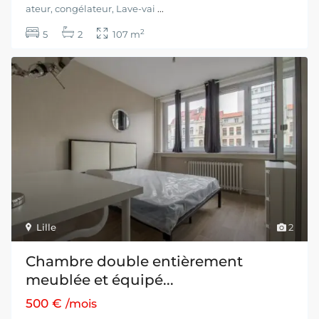
ateur, congélateur, Lave-vai
...
2
5
2
107 m
Lille
2
Chambre double entièrement
meublée et équipé...
500 €
/mois