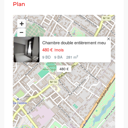
Plan
Chambre double entièrement meu
480 €
/mois
2
9 BD
9 BA
281 m
480 €