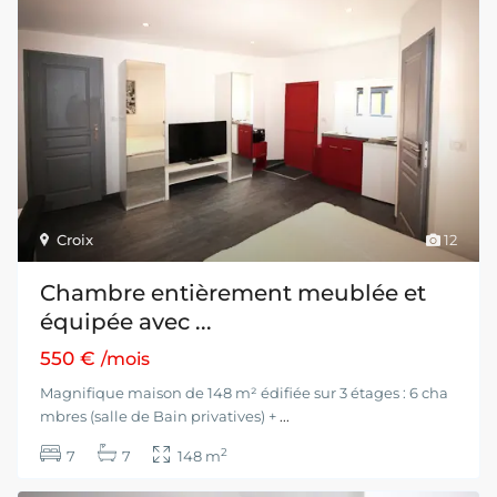
Croix
12
Chambre entièrement meublée et
équipée avec ...
550 €
/mois
Magnifique maison de 148 m² édifiée sur 3 étages : 6 cha
mbres (salle de Bain privatives) +
...
2
7
7
148 m