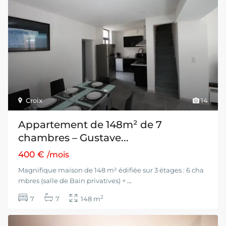
Croix
14
Appartement de 148m² de 7
chambres – Gustave...
400 €
/mois
Magnifique maison de 148 m² édifiée sur 3 étages : 6 cha
mbres (salle de Bain privatives) +
...
2
7
7
148 m