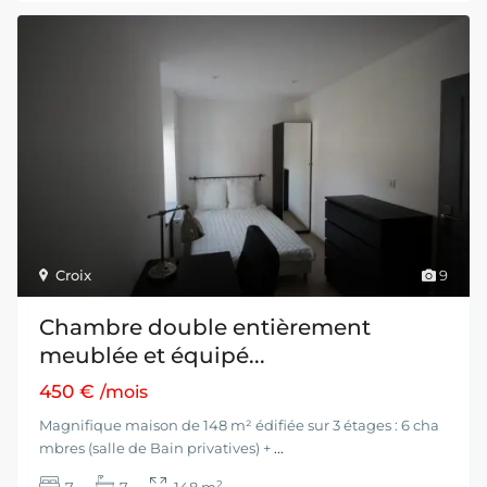
Croix
9
Chambre double entièrement
meublée et équipé...
450 €
/mois
Magnifique maison de 148 m² édifiée sur 3 étages : 6 cha
mbres (salle de Bain privatives) +
...
2