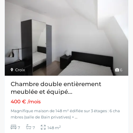
Croix
6
Chambre double entièrement
meublée et équipé...
400 €
/mois
Magnifique maison de 148 m² édifiée sur 3 étages : 6 cha
mbres (salle de Bain privatives) +
...
2
7
7
148 m