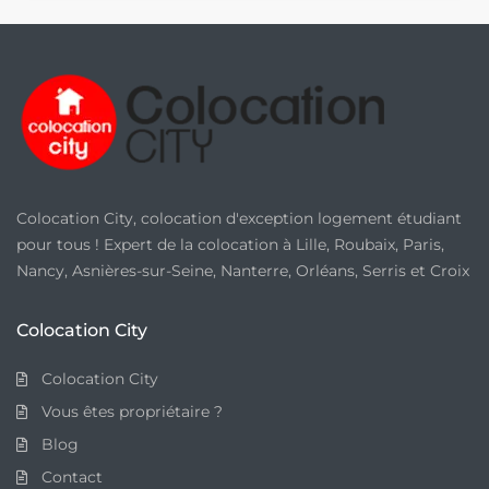
é
e
*
Colocation City, colocation d'exception logement étudiant
pour tous ! Expert de la colocation à Lille, Roubaix, Paris,
Nancy, Asnières-sur-Seine, Nanterre, Orléans, Serris et Croix
Colocation City
Colocation City
Vous êtes propriétaire ?
Blog
Contact