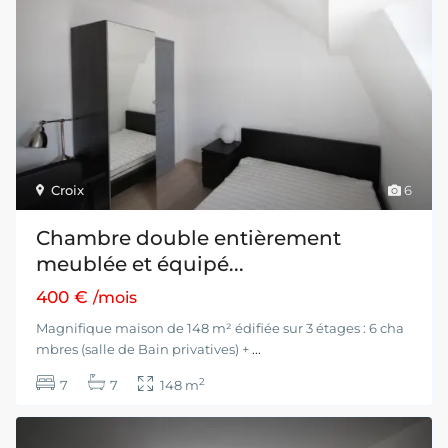
Croix
6
Chambre double entièrement
meublée et équipé...
400 €
/mois
Magnifique maison de 148 m² édifiée sur 3 étages : 6 cha
mbres (salle de Bain privatives) +
...
2
7
7
148 m