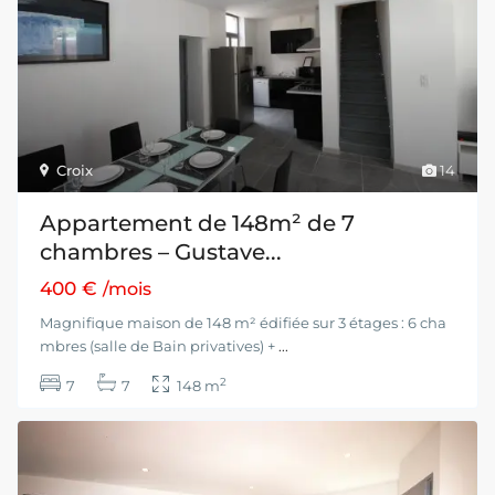
Croix
14
Appartement de 148m² de 7
chambres – Gustave...
400 €
/mois
Magnifique maison de 148 m² édifiée sur 3 étages : 6 cha
mbres (salle de Bain privatives) +
...
2
7
7
148 m