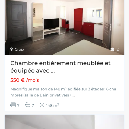
Croix
12
Chambre entièrement meublée et
équipée avec ...
550 €
/mois
Magnifique maison de 148 m² édifiée sur 3 étages : 6 cha
mbres (salle de Bain privatives) +
...
2
7
7
148 m