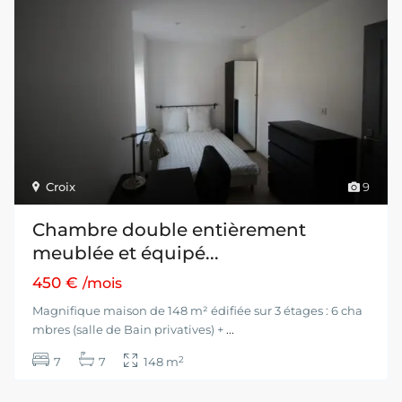
Croix
9
Chambre double entièrement
meublée et équipé...
450 €
/mois
Magnifique maison de 148 m² édifiée sur 3 étages : 6 cha
mbres (salle de Bain privatives) +
...
2
7
7
148 m