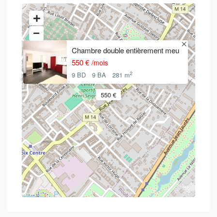
Chambre double entièrement meu
550 €
/mois
2
9 BD
9 BA
281 m
550 €