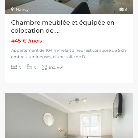
Nancy
8
Chambre meublée et équipée en
colocation de ...
445 €
/mois
Appartement de 104 m² refait à neuf est composé de 5 ch
ambres lumineuses, d’une salle de B
...
2
5
5
104 m