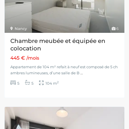
Nancy
6
Chambre meubée et équipée en
colocation
445 €
/mois
Appartement de 104 m² refait à neuf est composé de 5 ch
ambres lumineuses, d’une salle de B
...
2
5
5
104 m