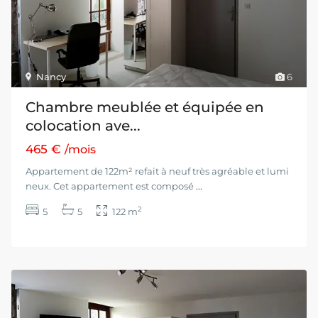
Nancy
6
Chambre meublée et équipée en
colocation ave...
465 €
/mois
Appartement de 122m² refait à neuf très agréable et lumi
neux. Cet appartement est composé
...
2
5
5
122 m