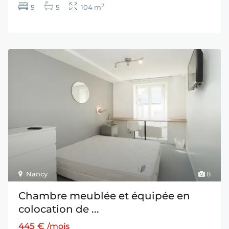
2
5
5
104 m
Nancy
8
Chambre meublée et équipée en
colocation de ...
445 €
/mois