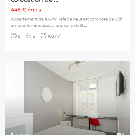
445 €
/mois
Appartement de 103 m² refait à neuf est composé de 5 ch
ambres lumineuses, d’une salle de B
...
2
5
5
103 m
Nancy
6