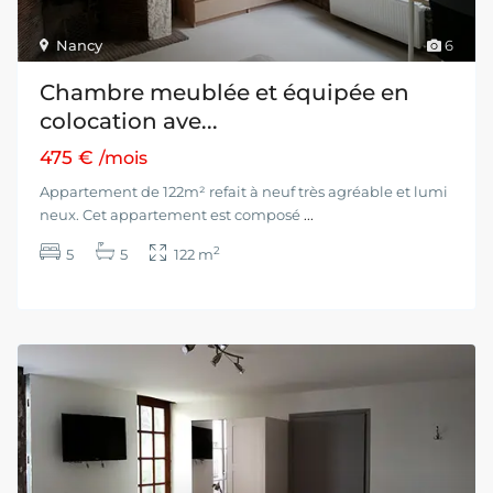
Nancy
6
Chambre meublée et équipée en
colocation ave...
475 €
/mois
Appartement de 122m² refait à neuf très agréable et lumi
neux. Cet appartement est composé
...
2
5
5
122 m