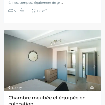
é. Il est composé également de gr
...
2
5
5
110 m
Nancy
11
Chambre meubée et équipée en
colocation