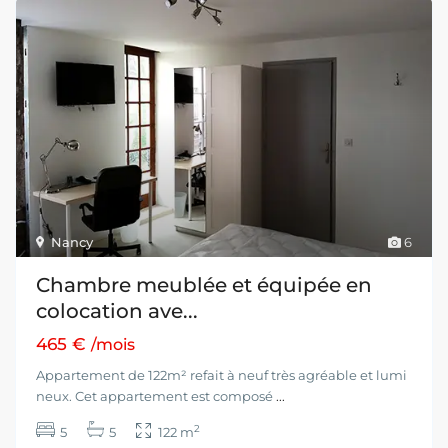
Nancy
6
Chambre meublée et équipée en
colocation ave...
465 €
/mois
Appartement de 122m² refait à neuf très agréable et lumi
neux. Cet appartement est composé
...
2
5
5
122 m