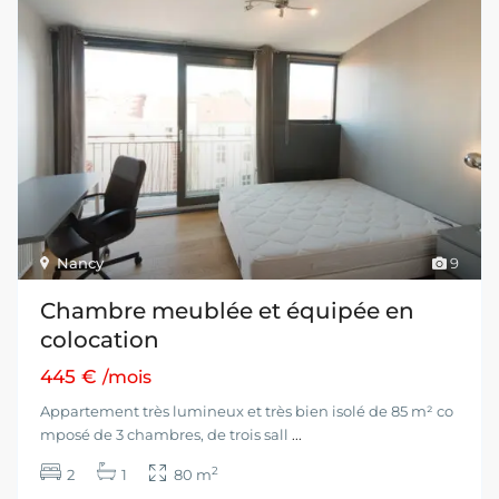
Nancy
9
Chambre meublée et équipée en
colocation
445 €
/mois
Appartement très lumineux et très bien isolé de 85 m² co
mposé de 3 chambres, de trois sall
...
2
2
1
80 m