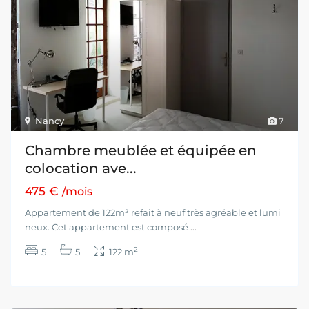
Nancy
7
Chambre meublée et équipée en
colocation ave...
475 €
/mois
Appartement de 122m² refait à neuf très agréable et lumi
neux. Cet appartement est composé
...
2
5
5
122 m