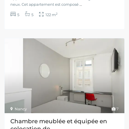
neux. Cet appartement est composé
...
2
5
5
122 m
Nancy
7
Chambre meublée et équipée en
colocation de ...