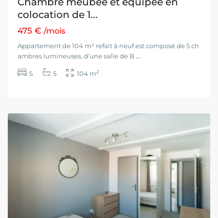
Chambre meubée et équipée en
colocation de 1...
475 €
/mois
Appartement de 104 m² refait à neuf est composé de 5 ch
ambres lumineuses, d’une salle de B
...
2
5
5
104 m