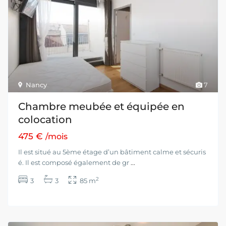
Nancy
7
Chambre meubée et équipée en
colocation
475 €
/mois
Il est situé au 5ème étage d’un bâtiment calme et sécuris
é. Il est composé également de gr
...
2
3
3
85 m