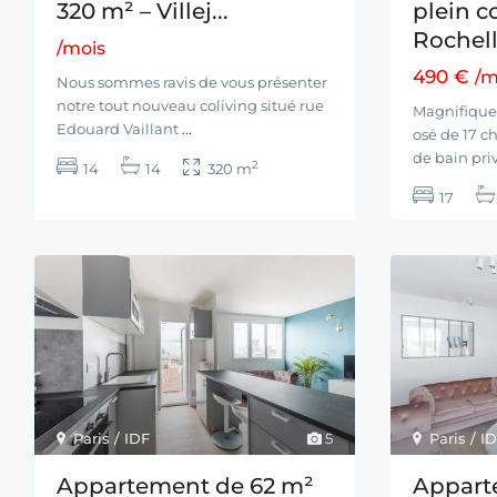
320 m² – Villej...
plein c
Rochell.
/mois
490 €
/m
Nous sommes ravis de vous présenter
notre tout nouveau coliving situé rue
Magnifique
Edouard Vaillant
...
osé de 17 c
de bain pri
2
14
14
320 m
17
Paris / IDF
5
Paris / I
Appartement de 62 m²
Appart