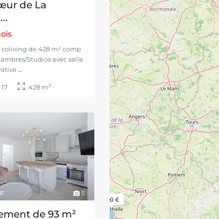
œur de La
..
ois
 coliving de 428 m² comp
hambres/Studios avec salle
vative
...
2
17
428 m
DF
5
490 €
ement de 93 m²