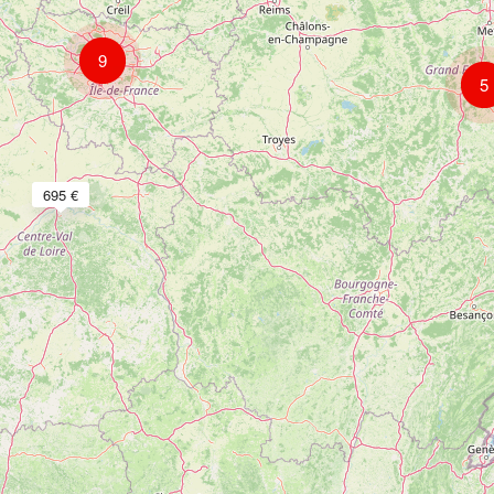
9
5
695 €